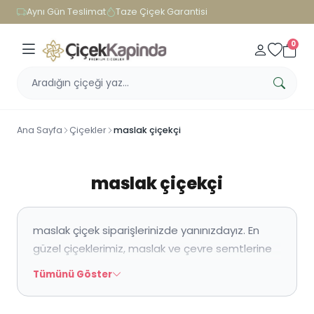
Aynı Gün Teslimat
Taze Çiçek Garantisi
0
Ana Sayfa
Çiçekler
maslak çiçekçi
maslak çiçekçi
maslak çiçek siparişlerinizde yanınızdayız. En
güzel çiçeklerimiz, maslak ve çevre semtlerine
hızlı ve güvenli biçimde teslim ediliyor. Siz
Tümünü Göster
istediğiniz çiçeği seçin. Biz çiçeğinizi hızlıca
hazırlayıp alıcısına teslim edelim. Üstelik içine