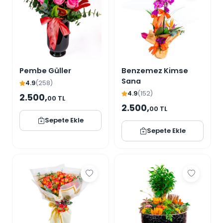
Pembe Güller
Benzemez Kimse
Sana
4.9
(258)
4.9
(152)
2.500,
00 TL
2.500,
00 TL
Sepete Ekle
Sepete Ekle