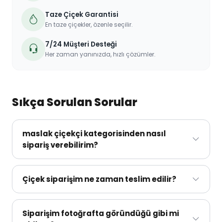
Taze Çiçek Garantisi
En taze çiçekler, özenle seçilir.
7/24 Müşteri Desteği
Her zaman yanınızda, hızlı çözümler.
Sıkça Sorulan Sorular
maslak çiçekçi kategorisinden nasıl
sipariş verebilirim?
maslak çiçekçi kategorisinde yer alan
çiçeklerimizden sipariş vermek çok kolay:
Çiçek siparişim ne zaman teslim edilir?
beğendiğiniz çiçeği seçip "Sepete Ekle" ile
Siparişiniz, istisnai durumlar haricinde seçtiğiniz
sepetinize ekleyin, teslimat tarihi/saatinizi ve alıcı
zaman dilimi içerisinde teslim edilir. Trafik, hava
Siparişim fotoğrafta göründüğü gibi mi
bilgilerinizi girerek siparişinizi tamamlayın.