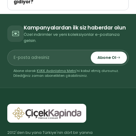
durumu, özel günler gibi olağanüstü durumlarda
gidiyor?
Sorularınız için (0212) 801 33 51 numaralı
kısmi gecikmeler yaşanabilir; böyle bir durumda
telefonumuzdan bize ulaşabilirsiniz.
Evet. Ürün kalitesi ve müşteri memnuniyeti
mutlaka sizi bilgilendiririz.
konusunda taviz vermeyiz. Mevsimsel
Kampanyalardan ilk siz haberdar olun
değişikliklerin zorunlu kıldığı küçük aksesuar
Özel indirimler ve yeni koleksiyonlar e-postanıza
farklılıkları olsa bile, çiçeğiniz fotoğrafta
gelsin.
gördüğünüzden daha güzel ve dolgun teslim
edilir.
Abone Ol
Abone olarak
KVKK Aydınlatma Metni
'ni kabul etmiş olursunuz.
Dilediğiniz zaman abonelikten çıkabilirsiniz.
2012'den bu yana Türkiye'nin dört bir yanına