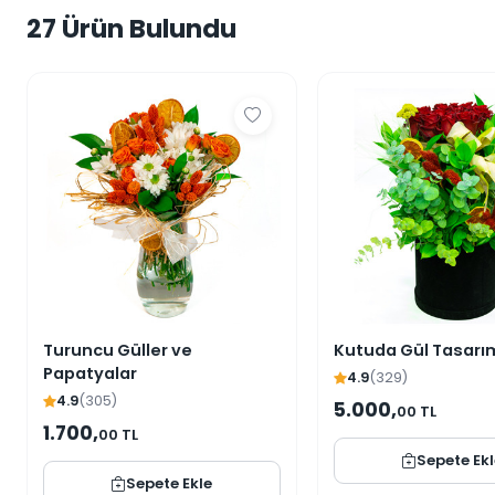
27 Ürün Bulundu
Turuncu Güller ve
Kutuda Gül Tasarı
Papatyalar
4.9
(329)
4.9
(305)
5.000,
00 TL
1.700,
00 TL
Sepete Ek
Sepete Ekle