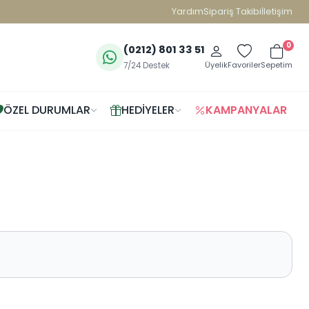
Yardım
Sipariş Takibi
İletişim
0
(0212) 801 33 51
Üyelik
Favoriler
Sepetim
7/24 Destek
ÖZEL DURUMLAR
HEDIYELER
KAMPANYALAR