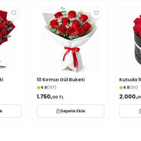
ti
10 Kırmızı Gül Buketi
Kutuda 10
4.9
(197)
4.9
(151)
1.750,
2.000,
00 TL
0
le
Sepete Ekle