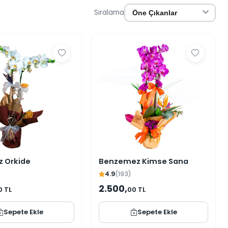
Sıralama
az Orkide
Benzemez Kimse Sana
4.9
(193)
2.500,
0 TL
00 TL
Sepete Ekle
Sepete Ekle