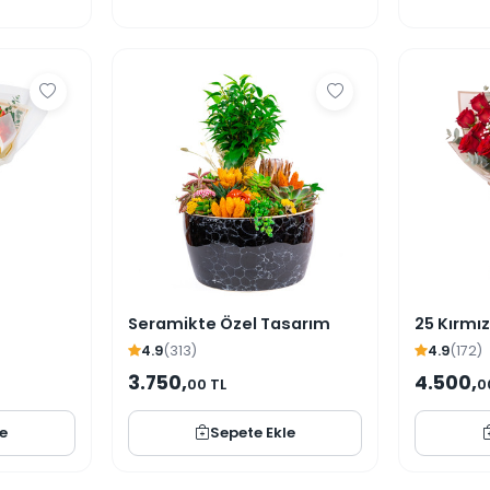
Seramikte Özel Tasarım
25 Kırmız
4.9
(313)
4.9
(172)
3.750,
4.500,
00 TL
0
le
Sepete Ekle