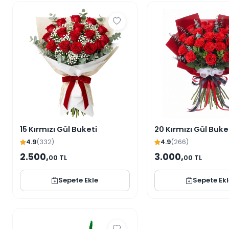
15 Kırmızı Gül Buketi
20 Kırmızı Gül Buke
4.9
(332)
4.9
(266)
2.500,
3.000,
00 TL
00 TL
Sepete Ekle
Sepete Ek