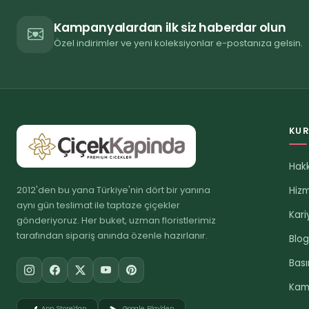
Kampanyalardan ilk siz haberdar olun
Özel indirimler ve yeni koleksiyonlar e-postanıza gelsin.
KU
Hak
2012'den bu yana Türkiye'nin dört bir yanına
Hizm
aynı gün teslimat ile taptaze çiçekler
Kari
gönderiyoruz. Her buket, uzman floristlerimiz
tarafından sipariş anında özenle hazırlanır.
Blo
Bası
Kam
App Store'dan
Google Play'den