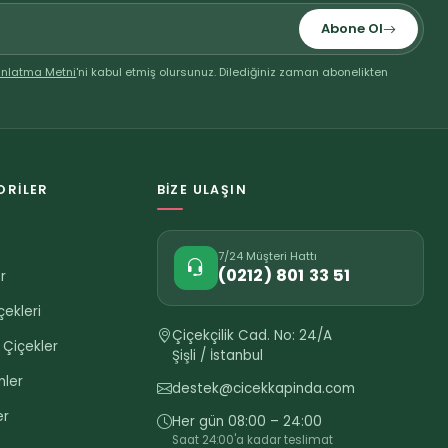
Abone Ol
ınlatma Metni
'ni kabul etmiş olursunuz. Dilediğiniz zaman abonelikten
ORILER
BIZE ULAŞIN
r
7/24 Müşteri Hattı
(0212) 801 33 51
r
çekleri
Çiçekçilik Cad. No: 24/A
 Çiçekler
Şişli / İstanbul
nler
destek@cicekkapinda.com
er
Her gün 08:00 – 24:00
Saat 24:00'a kadar teslimat