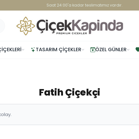
Saat 24:00'a kadar teslimatımız vardır.
ÇIÇEKLERI
TASARIM ÇIÇEKLER
ÖZEL GÜNLER
Fatih Çiçekçi
kolay.