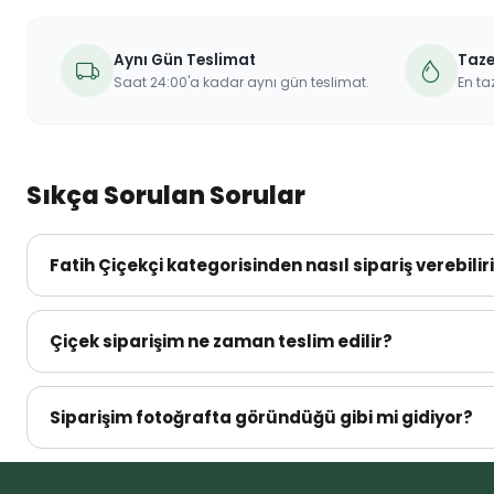
Aynı Gün Teslimat
Taze
Saat 24:00'a kadar aynı gün teslimat.
En taz
Sıkça Sorulan Sorular
Fatih Çiçekçi kategorisinden nasıl sipariş verebili
Fatih Çiçekçi kategorisinde yer alan çiçeklerimizden sip
Ekle" ile sepetinize ekleyin, teslimat tarihi/saatinizi ve alıc
Çiçek siparişim ne zaman teslim edilir?
(0212) 801 33 51 numaralı telefonumuzdan bize ulaşabilirs
Siparişiniz, istisnai durumlar haricinde seçtiğiniz zaman di
günler gibi olağanüstü durumlarda kısmi gecikmeler yaşana
Siparişim fotoğrafta göründüğü gibi mi gidiyor?
Evet. Ürün kalitesi ve müşteri memnuniyeti konusunda tavi
aksesuar farklılıkları olsa bile, çiçeğiniz fotoğrafta gö