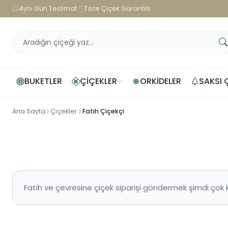
Aynı Gün Teslimat
Taze Çiçek Garantisi
BUKETLER
ÇIÇEKLER
ORKIDELER
SAKSI 
Ana Sayfa
Çiçekler
Fatih Çiçekçi
Fatih ve çevresine çiçek siparişi göndermek şimdi çok 