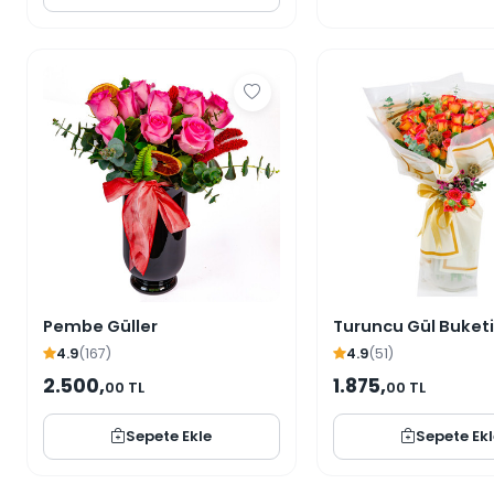
Pembe Güller
Turuncu Gül Buketi
4.9
(167)
4.9
(51)
2.500,
1.875,
00 TL
00 TL
Sepete Ekle
Sepete Ek