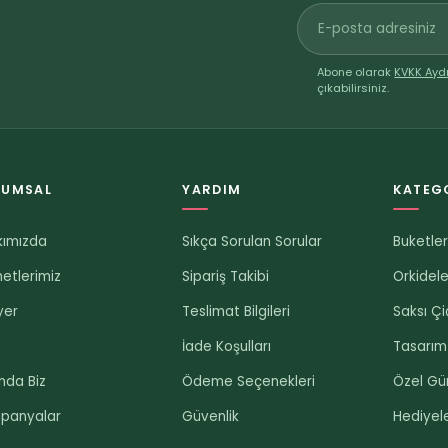
Abone olarak
KVKK Ayd
çıkabilirsiniz.
RUMSAL
YARDIM
KATEG
kımızda
Sıkça Sorulan Sorular
Buketle
etlerimiz
Sipariş Takibi
Orkidele
yer
Teslimat Bilgileri
Saksı Çi
g
İade Koşulları
Tasarım
nda Biz
Ödeme Seçenekleri
Özel Gü
panyalar
Güvenlik
Hediyel