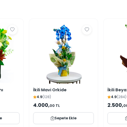
mı
İkili Mavi Orkide
İkili Bey
4.9
(128)
4.9
(284)
4.000,
2.500,
00 TL
0
le
Sepete Ekle