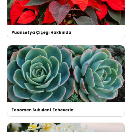
Puansetya Çiçeği Hakkında
Fenomen Sukulent Echeveria