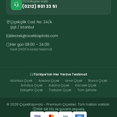
7/24 Müşteri Hattı
(0212) 801 33 51
Çiçekçilik Cad. No: 24/A
Şişli / İstanbul
destek@cicekkapinda.com
Her gün 08:00 – 24:00
Saat 24:00'a kadar teslimat
Türkiye'nin Her Yerine Teslimat
İstanbul Çiçek
Ankara Çiçek
İzmir Çiçek
Bursa Çiçek
Antalya Çiçek
Adana Çiçek
Kocaeli Çiçek
Eskişehir Çiçek
Trabzon Çiçek
Tüm Şehirler
© 2026 ÇiçekKapında – Premium Çiçekler. Tüm hakları saklıdır.
256-bit SSL ile güvenli alışveriş
VISA
troy
AMEX