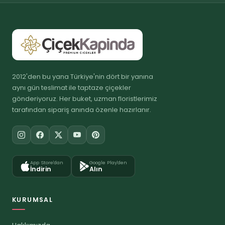
2012'den bu yana Türkiye'nin dört bir yanına
aynı gün teslimat ile taptaze çiçekler
gönderiyoruz. Her buket, uzman floristlerimiz
tarafından sipariş anında özenle hazırlanır.
App Store'dan
Google Play'den
İndirin
Alın
KURUMSAL